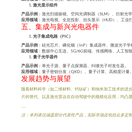
激光显示组件
产品示例
：激光扫描振镜、空间光调制器（SLM）、衍射光学
应用领域
：激光电视、全息投影、抬头显示（HUD）、工业
五、集成与新兴光电器件
光子集成电路（PIC）
产品示例
：硅光芯片、磷化铟（InP）集成器件、微波光子学
应用领域
：数据中心互连、5G/6G前端、传感网络、人工智
量子光学器件
产品示例
：单光子源、量子点探测器、纠缠光子对发生器。
应用领域
：量子密钥分发（QKD）、量子计算、高精度计量
发展趋势与展望
随着材料科学（如二维材料、钙钛矿）和纳米加工技术的进
片的替代、以及激光雷达在自动驾驶中的规模化应用，均凸
---
注：本列表仅涵盖部分代表性产品，实际市场还包括众多定