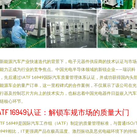
新能源汽车产业快速迭代的背景下，电子元器件供应商的技术认证与市场
能力正成为行业的竞争焦点。中国光电半导体领域的新锐企业——瑞识科
，先后通过IATF 16949国际汽车质量管理体系认证，并成功获得国内头
能源车企的量产订单，这一里程碑式的合作案例，不仅展示了该公司在光
行器及控制芯片方向上的技术实力，也标志着中国光电器件日益嵌入汽车
链核心环节。
IATF 16949认证：解锁车规市场的质量大门
ATF 16949是国际汽车工作组（IATF）制定的质量管理标准，与普通ISO/
6949相比，IT更强调产品在极高温度、激烈振动及恶劣电磁环境下的持续