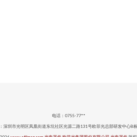
电话：0755-77**
：深圳市光明区凤凰街道东坑社区光源二路131号欧菲光总部研发中心B栋
 2026
www.ofilmsz.com
光电器件
欧菲光集团股份有限公司
光电器件
版权