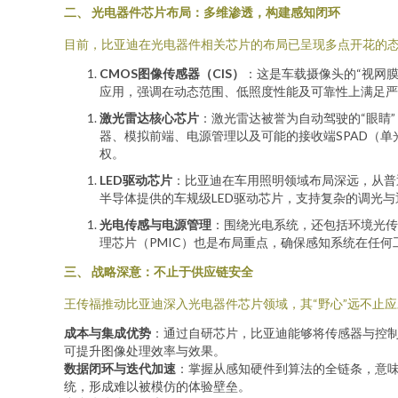
二、 光电器件芯片布局：多维渗透，构建感知闭环
目前，比亚迪在光电器件相关芯片的布局已呈现多点开花的
CMOS图像传感器（CIS）
：这是车载摄像头的“视网膜
应用，强调在动态范围、低照度性能及可靠性上满足
激光雷达核心芯片
：激光雷达被誉为自动驾驶的“眼睛
器、模拟前端、电源管理以及可能的接收端SPAD（
权。
LED驱动芯片
：比亚迪在车用照明领域布局深远，从普
半导体提供的车规级LED驱动芯片，支持复杂的调光与
光电传感与电源管理
：围绕光电系统，还包括环境光传
理芯片（PMIC）也是布局重点，确保感知系统在任何
三、 战略深意：不止于供应链安全
王传福推动比亚迪深入光电器件芯片领域，其“野心”远不止
成本与集成优势
：通过自研芯片，比亚迪能够将传感器与控制
可提升图像处理效率与效果。
数据闭环与迭代加速
：掌握从感知硬件到算法的全链条，意
统，形成难以被模仿的体验壁垒。