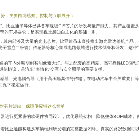
态势，主要围绕感知、控制与互联展开：
”。比亚迪半导体已具备车规级CIS芯片的研发与量产能力。其产品覆盖
严苛的车规要求，是实现视觉感知自主化的基础一步。
”，其内部涉及大量的光电芯片。比亚迪虽未直接推出激光雷达整机产品
单光子雪崩二极管）传感器等核心集成电路领域进行技术储备和研发。这种
通的车内外照明到智能像素大灯。与之配套的高精度、高可靠性LED驱
通信协议，是汽车“表情化”交互与安全照明的重要支撑。
感器、光电耦合器（用于高压隔离信号传输，在电动汽车中至关重要）等
工况下稳定运行。
应对芯片短缺、保障供应链这么简单：
器进行更紧密的软硬件协同设计，优化系统架构，降低整体BOM成本。例如
味着比亚迪能构建从车辆端到研发端的完整数据闭环。真实的路况数据可